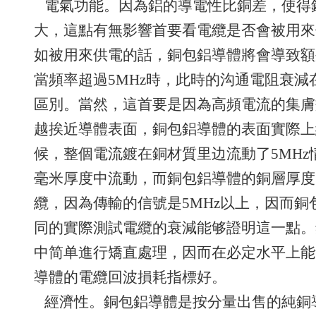
電氣功能。因為鋁的導電性比銅差，使得
大，這點有無影響首要看電纜是否會被用來
如被用來供電的話，銅包鋁導體將會導致額
當頻率超過5MHz時，此時的沟通電阻衰
區別。當然，這首要是因為高頻電流的集膚
越挨近導體表面，銅包鋁導體的表面實際上
候，整個電流鍍在銅材質里边流動了5MHz情
毫米厚度中流動，而銅包鋁導體的銅層厚度
纜，因為傳輸的信號是5MHz以上，因而
同的實際測試電纜的衰減能够證明這一點。
中简单進行矯直處理，因而在必定水平上能
導體的電纜回波損耗指標好。
經濟性。銅包鋁導體是按分量出售的純銅