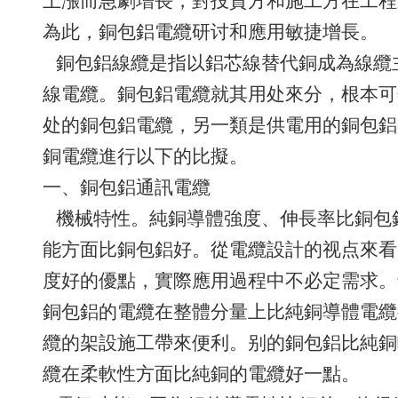
上漲而急劇增長，對投資方和施工方在工程
為此，銅包鋁電纜研讨和應用敏捷增長。
銅包鋁線纜是指以鋁芯線替代銅成為線纜
線電纜。銅包鋁電纜就其用处來分，根本可
处的銅包鋁電纜，另一類是供電用的銅包鋁
銅電纜進行以下的比擬。
一、銅包鋁通訊電纜
機械特性。純銅導體強度、伸長率比銅包
能方面比銅包鋁好。從電纜設計的视点來看
度好的優點，實際應用過程中不必定需求。
銅包鋁的電纜在整體分量上比純銅導體電纜
纜的架設施工帶來便利。别的銅包鋁比純銅
纜在柔軟性方面比純銅的電纜好一點。