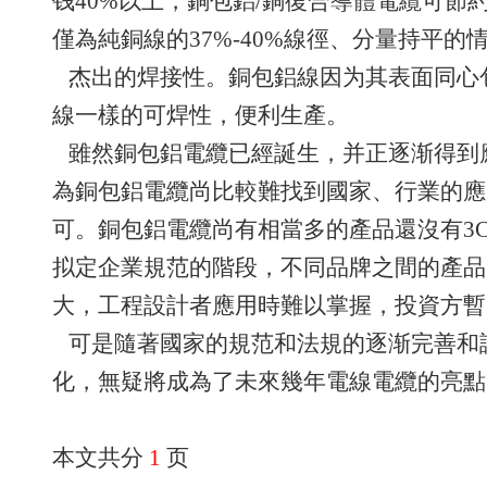
钱40%以上，銅包鋁/銅復合導體電纜可節
僅為純銅線的37%-40%線徑、分量持平的
杰出的焊接性。銅包鋁線因为其表面同心
線一樣的可焊性，便利生產。
雖然銅包鋁電纜已經誕生，并正逐渐得到
為銅包鋁電纜尚比較難找到國家、行業的應
可。銅包鋁電纜尚有相當多的產品還沒有3
拟定企業規范的階段，不同品牌之間的產品
大，工程設計者應用時難以掌握，投資方暫
可是隨著國家的規范和法規的逐渐完善和
化，無疑將成為了未來幾年電線電纜的亮點
本文共分
1
页