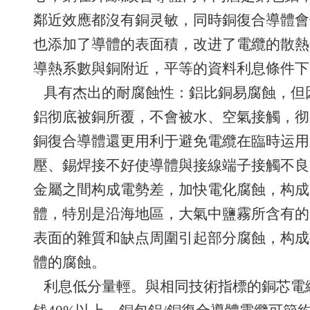
鄰近效應都沒有銅灵敏，同時銅復合導體會
也添加了導體的表面積，改进了電纜的散熱
導熱系數與銅附近，平等的資料利息條件下
具有杰出的耐腐蝕性：鋁比銅易腐蝕，但
鋁彻底被銅所覆，不會被水、空氣接觸，彻
銅復合導體還更用利于避免電纜在臨時运用
壓、錫焊接不好使導體與接線端子接觸不良
金屬之間构成電勢差，加快電化腐蝕，构成
體，特別是沿海地區，大氣中鹽霧所含有的
表面的雜質和缺点周圍引起部分腐蝕，构成
體的腐蝕。
利息低分量輕。與相同技術指標的銅芯電