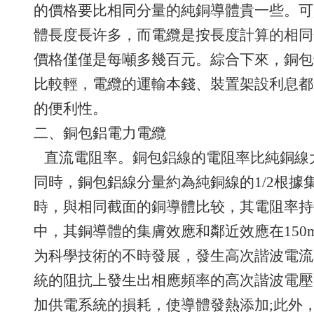
的價格要比相同分量的純銅導體貴一些。可
體長度長许多，而電纜是按長度計算的相同分
價格僅僅是每噸多幾百元。綜合下來，銅包
比較輕，電纜的運輸本錢、裝置架設利息都
的便利性。
二、銅包鋁電力電纜
直流電阻率。銅包鋁線的電阻率比純銅線大
同時，銅包鋁線分量約為純銅線的1/2根據
時，與相同截面的銅導體比较，其電阻率持平
中，其銅導體的集膚效應和鄰近效應在150
为科學技術的不時發展，發生高次諧波電流
統的阻抗上發生出相應頻率的高次諧波電壓
加供電系統的損耗，使導體發熱添加;此外