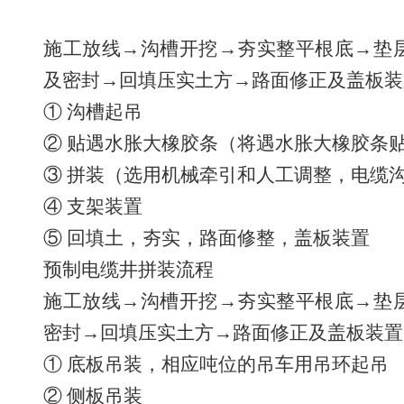
施工放线→沟槽开挖→夯实整平根底→垫
及密封→回填压实土方→路面修正及盖板装
① 沟槽起吊
② 贴遇水胀大橡胶条（将遇水胀大橡胶条
③ 拼装（选用机械牵引和人工调整，电缆
④ 支架装置
⑤ 回填土，夯实，路面修整，盖板装置
预制电缆井拼装流程
施工放线→沟槽开挖→夯实整平根底→垫
密封→回填压实土方→路面修正及盖板装置
① 底板吊装，相应吨位的吊车用吊环起吊
② 侧板吊装