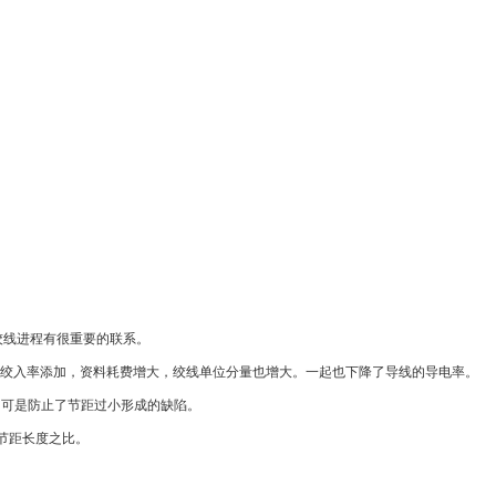
绞线进程有很重要的联系。
因为绞入率添加，资料耗费增大，绞线单位分量也增大。一起也下降了导线的导电率。
，可是防止了节距过小形成的缺陷。
节距长度之比。