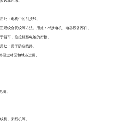
多风暴区域。
用处：电机中的引接线。
正规绞合复绞等方法。用处：衔接电机、电器设备部件。
于轿车，拖拉机蓄电池的衔接。
用处：用于防腐线路。
线路经过林区和城市运用。
电缆。
线机、束线机等。