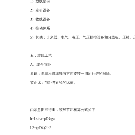
1）放线部份
2）牵引设备
3）收线设备
4）拖动体系
5）其他：计米器、电气、液压、气压操控设备和分线板、压模、
五．绞线工艺
A、绞合节距
界说：单线沿绞线轴向方向旋转一周所行进的间隔。
节距比：节距与直径的比值。
由示意图可得出，绞线节距核算公式如下：
h=Lsina=pD¢tga
L2=(pD¢)2 h2