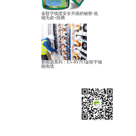
金联宇线缆安全升级的秘密-低
烟无卤+阻燃
新能源系列：ES-RYJYJ金联宇储
能电缆