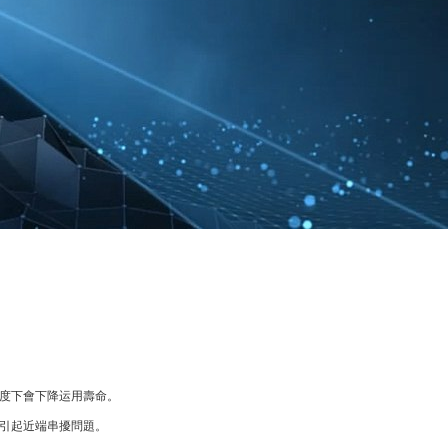
。
溫度下會下降运用壽命。
并引起近端串擾問題。