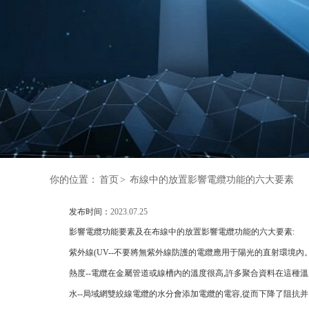
你的位置：
首页
>
布線中的放置影響電纜功能的六大要素
发布时间：
2023.07.25
影響電纜功能要素及在布線中的放置影響電纜功能的六大要素:
紫外線(UV--不要將無紫外線防護的電纜應用于陽光的直射環境內
熱度--電纜在金屬管道或線槽內的溫度很高,許多聚合資料在這種
水--局域網雙絞線電纜的水分會添加電纜的電容,從而下降了阻抗