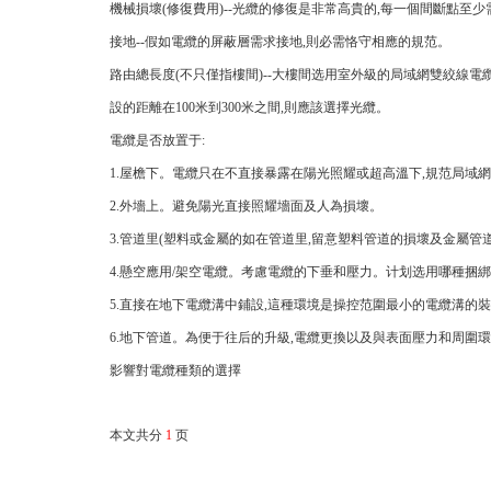
機械損壞(修復費用)--光纜的修復是非常高貴的,每一個間斷點至少
接地--假如電纜的屏蔽層需求接地,則必需恪守相應的規范。
路由總長度(不只僅指樓間)--大樓間选用室外級的局域網雙絞線電纜,
設的距離在100米到300米之間,則應該選擇光纜。
電纜是否放置于:
1.屋檐下。電纜只在不直接暴露在陽光照耀或超高溫下,規范局域
2.外墻上。避免陽光直接照耀墻面及人為損壞。
3.管道里(塑料或金屬的如在管道里,留意塑料管道的損壞及金屬管
4.懸空應用/架空電纜。考慮電纜的下垂和壓力。计划选用哪種捆
5.直接在地下電纜溝中鋪設,這種環境是操控范圍最小的電纜溝的
6.地下管道。為便于往后的升級,電纜更換以及與表面壓力和周圍
影響對電纜種類的選擇
本文共分
1
页