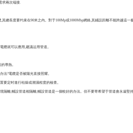
需求兩次端接.
其總長度要约束在90米之內。對于100Mp或1000Mbp網絡,其鋪設距離不能跨越這一
網電纜就可以應用,建議运用管道。
道的導熱。
綁办法?電纜是否被陽光直接照耀。
裝置要定时進行枯燥或潮濕程度的檢查。
環境隔離,輔設管道相隔離,輔設管道是一個較好的办法。但不要寄希望于管道會永遠堅持