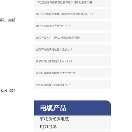
LS电缆超導電纜將在世界電纜市場中起主導作用
金联宇预制电缆沟和预制电缆井拼装技能是什么？
极限。如鋪
金联宇电缆沟阻火墙是什么？
金联宇10KV中压电力电缆电缆沟敷设
金联宇电缆的对绞你知道多少？
装修时电线埋在墙里面可以吗？
家装水电电路时电线穿管的重要性
电线穿管的知识你知道多少？
枯燥,這將
电缆产品
矿物质绝缘电缆
电力电缆