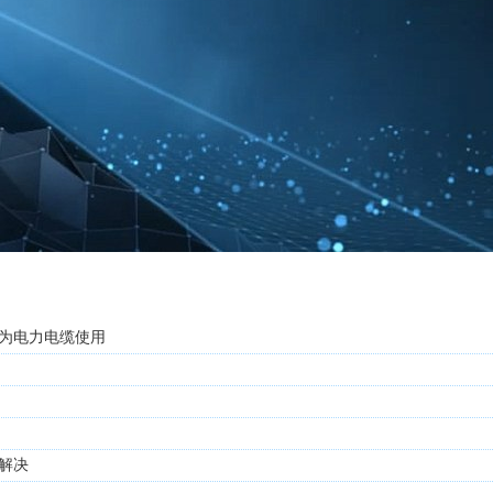
为电力电缆使用
解决