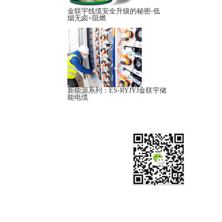
金联宇线缆安全升级的秘密-低
烟无卤+阻燃
新能源系列：ES-RYJYJ金联宇储
能电缆