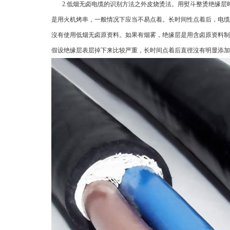
2.低烟无卤电缆的识别方法之外皮烧烫法。用熨斗整烫绝缘层
是用火机烤串，一般情况下应当不易点着。长时间性点着后，电缆
沒有使用低烟无卤原资料。如果有烟雾，绝缘层是用含卤原资料制
假设绝缘层表层掉下来比较严重，长时间点着后直徑沒有明显添加