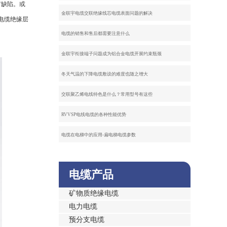
有缺陷。或
金联宇电缆交联绝缘线芯电缆表面问题的解决
电缆绝缘层
电缆的销售和售后都需要注意什么
金联宇衔接端子问题成为铝合金电缆开展约束瓶颈
冬天气温的下降电缆敷设的难度也随之增大
交联聚乙烯电线特色是什么？常用型号有这些
RVVSP电线电缆的各种性能优势
电缆在电梯中的应用-扁电梯电缆参数
电缆产品
矿物质绝缘电缆
电力电缆
预分支电缆