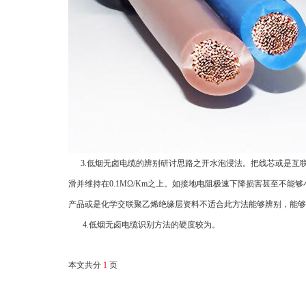
3.低烟无卤电缆的辨别研讨思路之开水泡浸法。把线芯或是互联
滑并维持在0.1MΩ/Km之上。如接地电阻极速下降损害甚至不能够
产品或是化学交联聚乙烯绝缘层资料不适合此方法能够辨别，能够
4.低烟无卤电缆识别方法的硬度较为。
本文共分
1
页