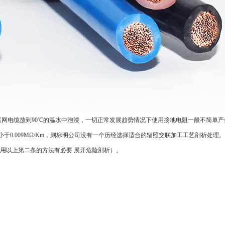
网电缆放到90℃的温水中泡浸，一切正常发展趋势情况下使用接地电阻一般不简单产
小于0.009MΩ/Km，则标明公司没有一个历经选择适合的辐照交联加工工艺剖析处理
用以上第二条的方法有必要 展开危险剖析）。