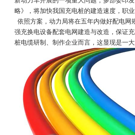
新动力车开展的一项重大问题，多部委印发
略》，将加快我国充电桩的建造速度，职业
依照方案，动力局将在五年内做好配电网
强充换电设备配套电网建造与改造，保证充
桩电缆研制、制作企业而言，这显现是一大