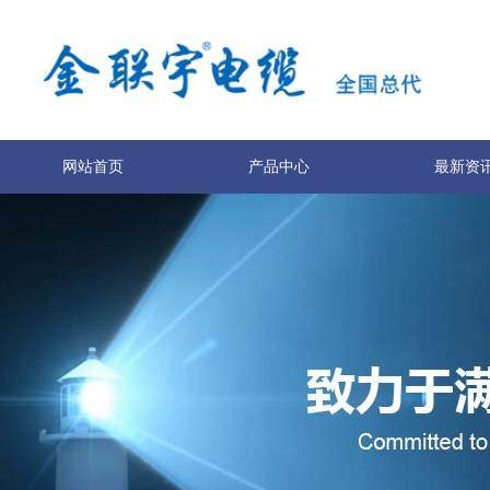
网站首页
产品中心
最新资
关于我们
联系我们