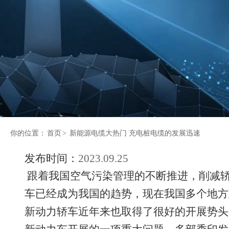
你的位置：
首页
>
新能源电缆大热门 充电桩电缆的发展迅速
发布时间：
2023.09.25
跟着我国空气污染管理的不断推进，削减
车已经成为我国的趋势，现在我国多个地方
新动力轿车近年来也取得了很好的开展势头