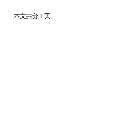
本文共分
1
页