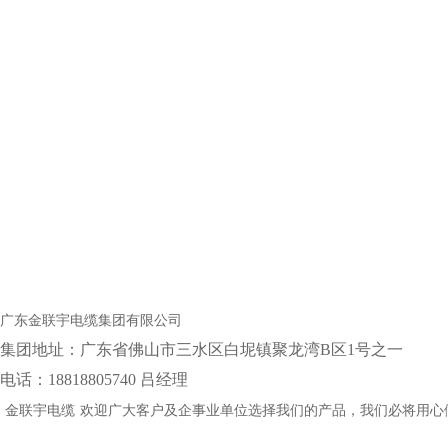
广东金联宇电缆集团有限公司
集团地址：‌广东省佛山市三水区白坭镇聚龙湾B区1号之一
电话：18818805740 吕经理
金联宇电缆
欢迎广大客户及企事业单位选择我们的产品，我们必将用心