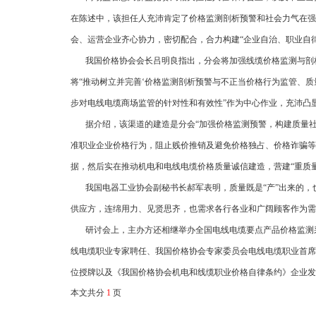
在陈述中，该担任人充沛肯定了价格监测剖析预警和社会力气在强
会、运营企业齐心协力，密切配合，合力构建“企业自治、职业自
我国价格协会会长吕明良指出，分会将加强线缆价格监测与剖析
将“推动树立并完善‘价格监测剖析预警与不正当价格行为监管、
步对电线电缆商场监管的针对性和有效性”作为中心作业，充沛凸
据介绍，该渠道的建造是分会“加强价格监测预警，构建质量社
准职业企业价格行为，阻止贱价推销及避免价格独占、价格诈骗等
据，然后实在推动机电和电线电缆价格质量诚信建造，营建“重质
我国电器工业协会副秘书长郝军表明，质量既是“产”出来的，也
供应方，连绵用力、见贤思齐，也需求各行各业和广阔顾客作为需
研讨会上，主办方还相继举办全国电线电缆要点产品价格监测采
线电缆职业专家聘任、我国价格协会专家委员会电线电缆职业首席
位授牌以及《我国价格协会机电和线缆职业价格自律条约》企业发
本文共分
1
页