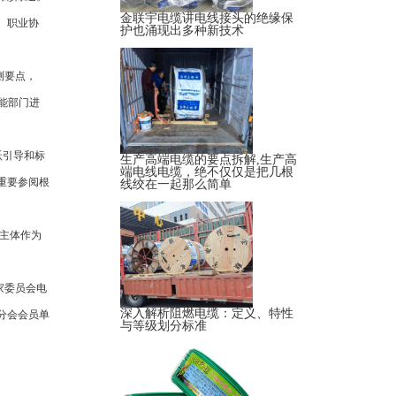
金联宇电缆讲电线接头的绝缘保
、职业协
护也涌现出多种新技术
测要点，
能部门进
跃引导和标
生产高端电缆的要点拆解,生产高
端电线电缆，绝不仅仅是把几根
重要参阅根
线绞在一起那么简单
营主体作为
家委员会电
深入解析阻燃电缆：定义、特性
分会会员单
与等级划分标准