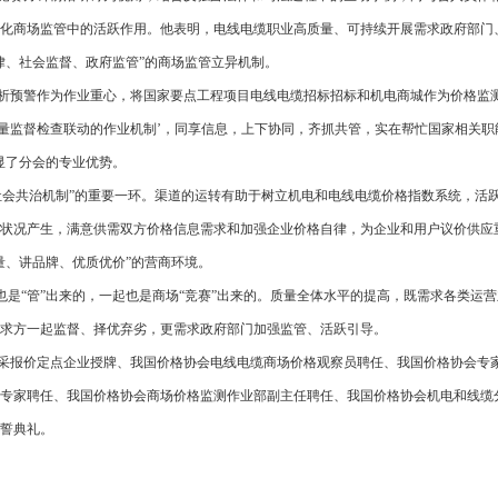
化商场监管中的活跃作用。他表明，电线电缆职业高质量、可持续开展需求政府部门
律、社会监督、政府监管”的商场监管立异机制。
预警作为作业重心，将国家要点工程项目电线电缆招标招标和机电商城作为价格监
质量监督检查联动的作业机制’，同享信息，上下协同，齐抓共管，实在帮忙国家相关职
显了分会的专业优势。
会共治机制”的重要一环。渠道的运转有助于树立机电和电线电缆价格指数系统，活
状况产生，满意供需双方价格信息需求和加强企业价格自律，为企业和用户议价供应
量、讲品牌、优质优价”的营商环境。
是“管”出来的，一起也是商场“竞赛”出来的。质量全体水平的提高，既需求各类运
求方一起监督、择优弃劣，更需求政府部门加强监管、活跃引导。
报价定点企业授牌、我国价格协会电线电缆商场价格观察员聘任、我国价格协会专
专家聘任、我国价格协会商场价格监测作业部副主任聘任、我国价格协会机电和线缆
誓典礼。