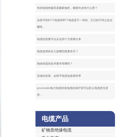
有的电缆绝缘层是橡胶做的，橡胶外皮有什么用？
金联宇的KVV电缆和RVV电缆是不一样的，它们的不同之处在
哪里…
电缆的质量可以从这四个方面看出来
电缆使用的长久跟哪些因素有关？
拖链电缆的技术要求有哪些？
高速的发展，金联宇电缆连接着世界
powercable电力电缆铠装电缆的保护层可以防止电缆挤压变
型…
电缆产品
矿物质绝缘电缆