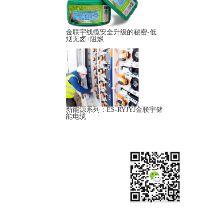
金联宇线缆安全升级的秘密-低
烟无卤+阻燃
新能源系列：ES-RYJYJ金联宇储
能电缆