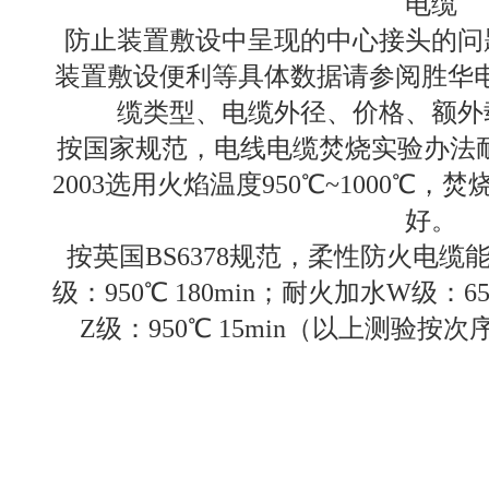
电缆
防止装置敷设中呈现的中心接头的问
装置敷设便利等具体数据请参阅胜华电
缆类型、电缆外径、价格、额外
按国家规范，电线电缆焚烧实验办法耐火特性
2003选用火焰温度950℃~1000℃，
好。
按英国BS6378规范，柔性防火电
级：950℃ 180min；耐火加水W级：6
Z级：950℃ 15min（以上测验