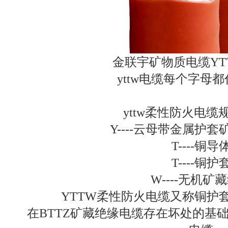
金联宇矿物质电缆YTTW
yttw电缆每个字母
yttw柔性防火电缆
Y----云母带金属护
T----铜导
T----铜护
W----无机矿
YTTW柔性防火电缆又称铜护
在BTTZ矿藏绝缘电缆存在坏处的基