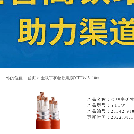
你的位置：
首页
>
金联宇矿物质电缆YTTW 5*10mm
产品名称：金联宇矿物质
产品型号：YTTW
产品编号：21342-91
更新时间：2022.08.1