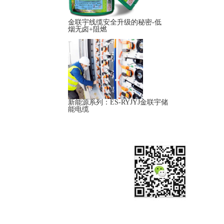
金联宇线缆安全升级的秘密-低
烟无卤+阻燃
新能源系列：ES-RYJYJ金联宇储
能电缆