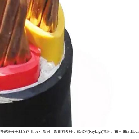
分子相互作用, 发生散射，散射有多种，如瑞利(Rayleigh)散射、布里渊(Brilloui