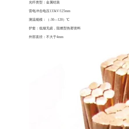
光纤类型：金属铠装
雷电冲击电压133kV/125mm
测温规模：（-30—120）℃
护套：低烟无卤，阻燃型热塑资料
外部直径：不大于4mm