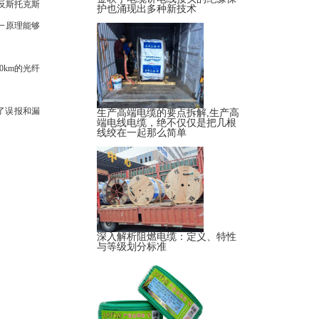
为反斯托克斯
护也涌现出多种新技术
用这一原理能够
km的光纤
了误报和漏
生产高端电缆的要点拆解,生产高
端电线电缆，绝不仅仅是把几根
线绞在一起那么简单
深入解析阻燃电缆：定义、特性
与等级划分标准