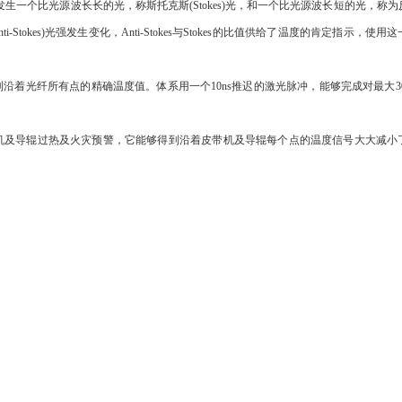
发生一个比光源波长长的光，称斯托克斯(Stokes)光，和一个比光源波长短的光，称
ti-Stokes)光强发生变化，Anti-Stokes与Stokes的比值供给了温度的肯定指示，使
着光纤所有点的精确温度值。体系用一个10ns推迟的激光脉冲，能够完成对最大30
机及导辊过热及火灾预警，它能够得到沿着皮带机及导辊每个点的温度信号大大减小