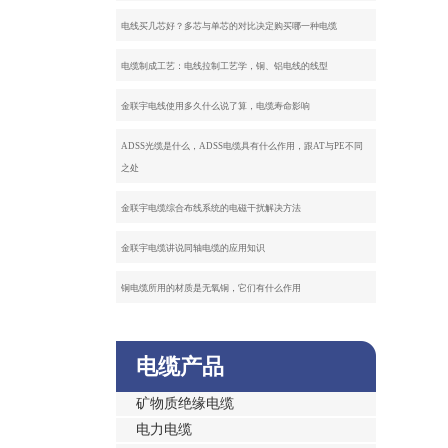
电线买几芯好？多芯与单芯的对比决定购买哪一种电缆
电缆制成工艺：电线拉制工艺学，铜、铝电线的线型
金联宇电线使用多久什么说了算，电缆寿命影响
ADSS光缆是什么，ADSS电缆具有什么作用，跟AT与PE不同
之处
金联宇电缆综合布线系统的电磁干扰解决方法
金联宇电缆讲说同轴电缆的应用知识
铜电缆所用的材质是无氧铜，它们有什么作用
电缆产品
矿物质绝缘电缆
电力电缆