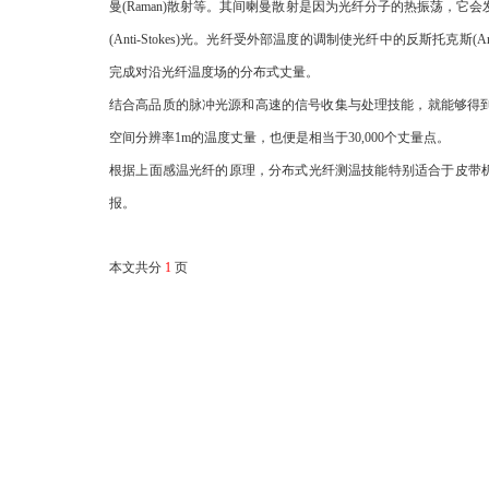
曼(Raman)散射等。其间喇曼散射是因为光纤分子的热振荡，它会
(Anti-Stokes)光。光纤受外部温度的调制使光纤中的反斯托克斯(An
完成对沿光纤温度场的分布式丈量。
结合高品质的脉冲光源和高速的信号收集与处理技能，就能够得到沿
空间分辨率1m的温度丈量，也便是相当于30,000个丈量点。
根据上面感温光纤的原理，分布式光纤测温技能特别适合于皮带
报。
本文共分
1
页